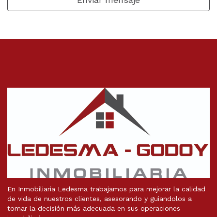
En Inmobiliaria Ledesma trabajamos para mejorar la calidad
de vida de nuestros clientes, asesorando y guiandolos a
tomar la decisión más adecuada en sus operaciones