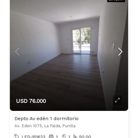
USD 76.000
Depto Av edén 1 dormitorio
Av. Eden 1075, La Falda, Punilla
LED-151623
1
1
50.00