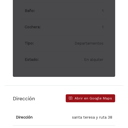
Baño:
1
Cochera:
1
Tipo:
Departamentos
Estado:
En alquiler
Dirección
Abrir en Google Maps
Dirección
santa teresa y ruta 38