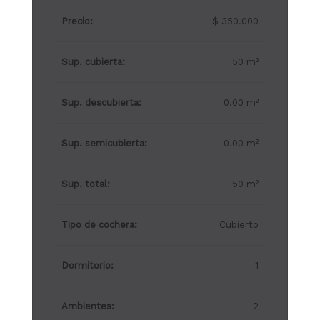
Precio:
$ 350.000
Sup. cubierta:
50 m²
Sup. descubierta:
0.00 m²
Sup. semicubierta:
0.00 m²
Sup. total:
50 m²
Tipo de cochera:
Cubierto
Dormitorio:
1
Ambientes:
2