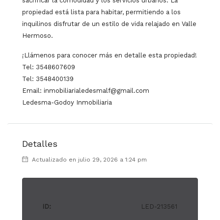
sacrificar la comodidad y los servicios urbanos. La
propiedad está lista para habitar, permitiendo a los
inquilinos disfrutar de un estilo de vida relajado en Valle
Hermoso.
¡Llámenos para conocer más en detalle esta propiedad!
Tel: 3548607609
Tel: 3548400139
Email: inmobiliarialedesmalf@gmail.com
Ledesma-Godoy Inmobiliaria
Detalles
Actualizado en julio 29, 2026 a 1:24 pm
ID:
LED-213561