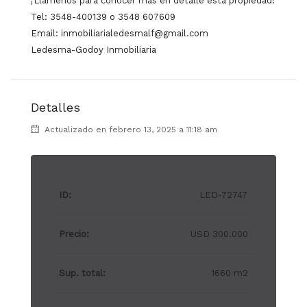
¡Llámenos para conocer más en detalle esta propiedad!
Tel: 3548-400139 o 3548 607609
Email: inmobiliarialedesmalf@gmail.com
Ledesma-Godoy Inmobiliaria
Detalles
Actualizado en febrero 13, 2025 a 11:18 am
ID:
LED-72747
Precio:
USD 300.000
Sup. total:
1660 m2